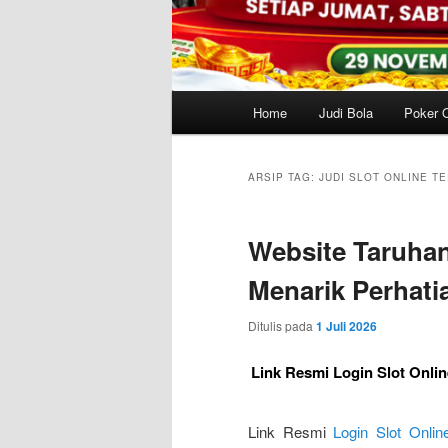
Menu
Home
Judi Bola
Poker O
utama
ARSIP TAG:
JUDI SLOT ONLINE T
Website Taruhan
Menarik Perhati
Ditulis pada
1 Juli 2026
Link Resmi Login Slot Onlin
Link Resmi
Login Slot Onlin