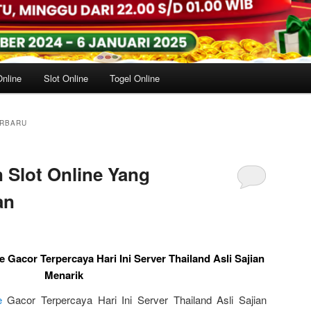
nline
Slot Online
Togel Online
ERBARU
 Slot Online Yang
an
e Gacor Terpercaya Hari Ini Server Thailand Asli Sajian
Menarik
e
Gacor Terpercaya Hari Ini Server Thailand Asli Sajian