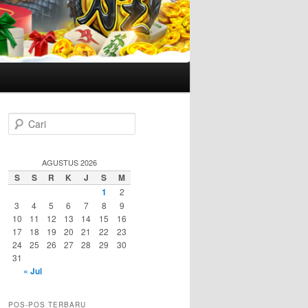
C
a
r
i
AGUSTUS 2026
S
S
R
K
J
S
M
1
2
3
4
5
6
7
8
9
10
11
12
13
14
15
16
17
18
19
20
21
22
23
24
25
26
27
28
29
30
31
« Jul
POS-POS TERBARU