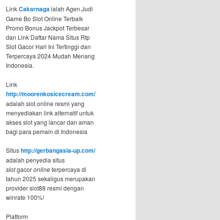
Link
Cakarnaga
ialah Agen Judi
Game Bo Slot Online Terbaik
Promo Bonus Jackpot Terbesar
dan Link Daftar Nama Situs Rtp
Slot Gacor Hari Ini Tertinggi dan
Terpercaya 2024 Mudah Menang
Indonesia.
Link
http://moorenkosicecream.com/
adalah slot online resmi yang
menyediakan link alternatif untuk
akses slot yang lancar dan aman
bagi para pemain di Indonesia
Situs
http://gerbangasia-up.com/
adalah penyedia situs
slot
gacor
online
terpercaya di
tahun 2025 sekaligus merupakan
provider slot88 resmi dengan
winrate 100%!
Platform