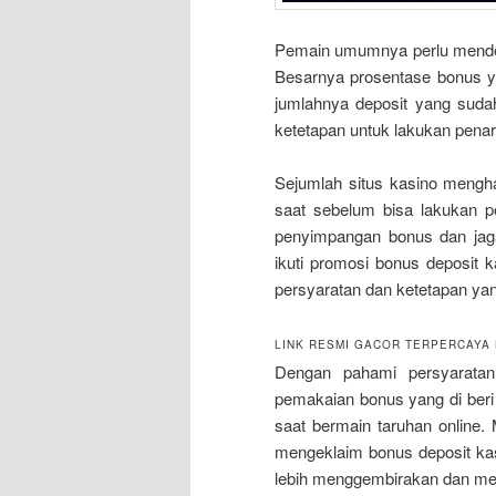
Pemain umumnya perlu mendepo
Besarnya prosentase bonus yan
jumlahnya deposit yang sudah
ketetapan untuk lakukan penar
Sejumlah situs kasino mengh
saat sebelum bisa lakukan p
penyimpangan bonus dan jag
ikuti promosi bonus deposit
persyaratan dan ketetapan yan
LINK RESMI GACOR TERPERCAYA H
Dengan pahami persyaratan
pemakaian bonus yang di ber
saat bermain taruhan online. 
mengeklaim bonus deposit kas
lebih menggembirakan dan me