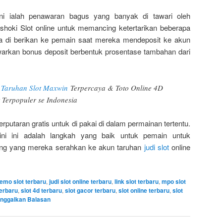
ini ialah penawaran bagus yang banyak di tawari oleh
hoki Slot online untuk memancing ketertarikan beberapa
 di berikan ke pemain saat mereka mendeposit ke akun
arkan bonus deposit berbentuk prosentase tambahan dari
i
Taruhan Slot Maxwin
Terpercaya & Toto Online 4D
 Terpopuler se Indonesia
putaran gratis untuk di pakai di dalam permainan tertentu.
ini ini adalah langkah yang baik untuk pemain untuk
uang yang mereka serahkan ke akun taruhan
judi slot
online
emo slot terbaru
,
judi slot online terbaru
,
link slot terbaru
,
mpo slot
terbaru
,
slot 4d terbaru
,
slot gacor terbaru
,
slot online terbaru
,
slot
inggalkan Balasan