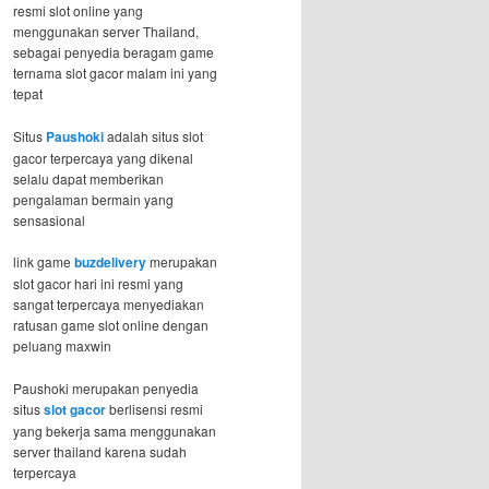
resmi slot online yang
menggunakan server Thailand,
sebagai penyedia beragam game
ternama slot gacor malam ini yang
tepat
Situs
Paushoki
adalah situs slot
gacor terpercaya yang dikenal
selalu dapat memberikan
pengalaman bermain yang
sensasional
link game
buzdelivery
merupakan
slot gacor hari ini resmi yang
sangat terpercaya menyediakan
ratusan game slot online dengan
peluang maxwin
Paushoki merupakan penyedia
situs
slot gacor
berlisensi resmi
yang bekerja sama menggunakan
server thailand karena sudah
terpercaya