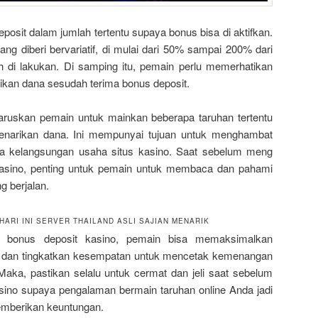
sit dalam jumlah tertentu supaya bonus bisa di aktifkan.
g diberi bervariatif, di mulai dari 50% sampai 200% dari
 di lakukan. Di samping itu, pemain perlu memerhatikan
ikan dana sesudah terima bonus deposit.
aruskan pemain untuk mainkan beberapa taruhan tertentu
enarikan dana. Ini mempunyai tujuan untuk menghambat
a kelangsungan usaha situs kasino. Saat sebelum meng
 kasino, penting untuk pemain untuk membaca dan pahami
g berjalan.
ARI INI SERVER THAILAND ASLI SAJIAN MENARIK
 bonus deposit kasino, pemain bisa memaksimalkan
i dan tingkatkan kesempatan untuk mencetak kemenangan
Maka, pastikan selalu untuk cermat dan jeli saat sebelum
ino supaya pengalaman bermain taruhan online Anda jadi
mberikan keuntungan.