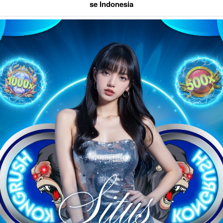
se Indonesia