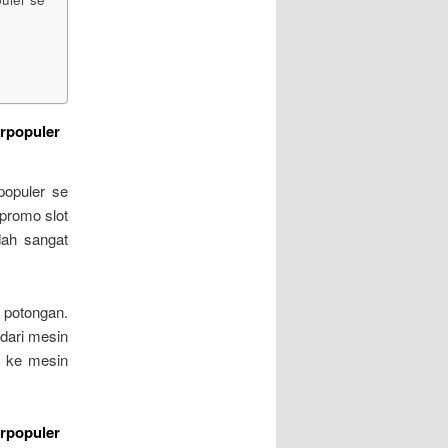
erpopuler
opuler se
promo slot
dah sangat
 potongan.
 dari mesin
h ke mesin
erpopuler