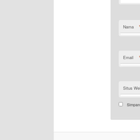
Nama
Email
Situs We
Simpan 