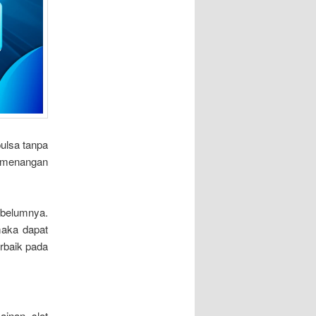
ulsa tanpa
kemenangan
sebelumnya.
maka dapat
rbaik pada
ainan slot