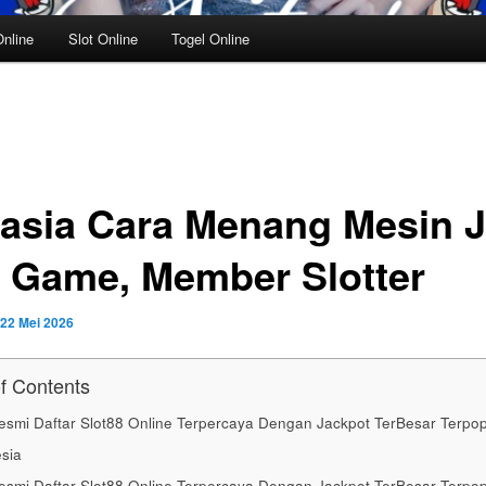
nline
Slot Online
Togel Online
asia Cara Menang Mesin J
t Game, Member Slotter
22 Mei 2026
of Contents
esmi Daftar Slot88 Online Terpercaya Dengan Jackpot TerBesar Terpop
sia
esmi Daftar Slot88 Online Terpercaya Dengan Jackpot TerBesar Terpop