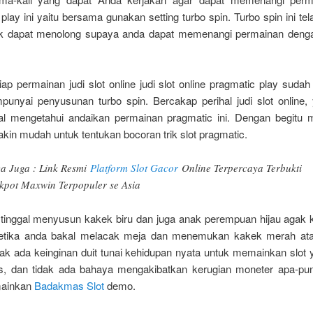
play ini yaitu bersama gunakan setting turbo spin. Turbo spin ini te
k dapat menolong supaya anda dapat memenangi permainan deng
iap permainan judi slot online judi slot online pragmatic play sudah 
punyai penyusunan turbo spin. Bercakap perihal judi slot online, 
l mengetahui andaikan permainan pragmatic ini. Dengan begitu
in mudah untuk tentukan bocoran trik slot pragmatic.
a Juga : Link Resmi
Platform Slot Gacor
Online Terpercaya Terbukti
kpot Maxwin Terpopuler se Asia
 tinggal menyusun kakek biru dan juga anak perempuan hijau agak 
etika anda bakal melacak meja dan menemukan kakek merah ata
ak ada keinginan duit tunai kehidupan nyata untuk memainkan slot 
tis, dan tidak ada bahaya mengakibatkan kerugian moneter apa-pu
ainkan
Badakmas Slot
demo.