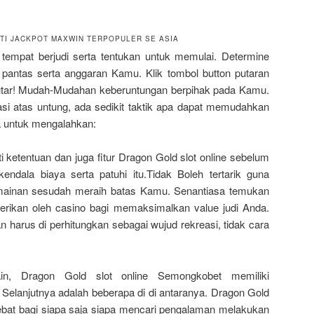
TI JACKPOT MAXWIN TERPOPULER SE ASIA
 tempat berjudi serta tentukan untuk memulai. Determine
n pantas serta anggaran Kamu. Klik tombol button putaran
rputar! Mudah-Mudahan keberuntungan berpihak pada Kamu.
dasi atas untung, ada sedikit taktik apa dapat memudahkan
a untuk mengalahkan:
ketentuan dan juga fitur Dragon Gold slot online sebelum
ndala biaya serta patuhi itu.Tidak Boleh tertarik guna
mainan sesudah meraih batas Kamu. Senantiasa temukan
erikan oleh casino bagi memaksimalkan value judi Anda.
 harus di perhitungkan sebagai wujud rekreasi, tidak cara
in, Dragon Gold slot online Semongkobet memiliki
. Selanjutnya adalah beberapa di di antaranya. Dragon Gold
hebat bagi siapa saja siapa mencari pengalaman melakukan