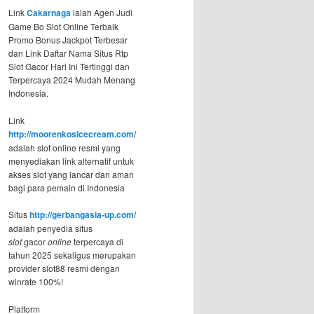
Link
Cakarnaga
ialah Agen Judi
Game Bo Slot Online Terbaik
Promo Bonus Jackpot Terbesar
dan Link Daftar Nama Situs Rtp
Slot Gacor Hari Ini Tertinggi dan
Terpercaya 2024 Mudah Menang
Indonesia.
Link
http://moorenkosicecream.com/
adalah slot online resmi yang
menyediakan link alternatif untuk
akses slot yang lancar dan aman
bagi para pemain di Indonesia
Situs
http://gerbangasia-up.com/
adalah penyedia situs
slot
gacor
online
terpercaya di
tahun 2025 sekaligus merupakan
provider slot88 resmi dengan
winrate 100%!
Platform