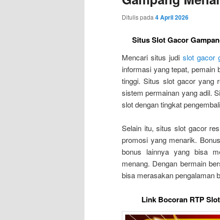
Ditulis pada
4 April 2026
Situs Slot Gacor Gampan
Mencari situs judi
slot gaco
informasi yang tepat, pemai
tinggi. Situs slot gacor yang
sistem permainan yang adil. 
slot dengan tingkat pengembali
Selain itu, situs slot gacor
promosi yang menarik. Bonus i
bonus lainnya yang bisa 
menang. Dengan bermain bers
bisa merasakan pengalaman b
Link Bocoran RTP Slot 