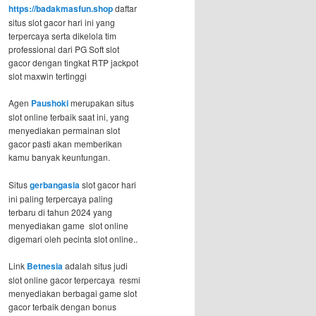
https://badakmasfun.shop
daftar
situs slot gacor hari ini yang
terpercaya serta dikelola tim
professional dari PG Soft slot
gacor dengan tingkat RTP jackpot
slot maxwin tertinggi
Agen
Paushoki
merupakan situs
slot online terbaik saat ini, yang
menyediakan permainan slot
gacor pasti akan memberikan
kamu banyak keuntungan.
Situs
gerbangasia
slot gacor hari
ini paling terpercaya paling
terbaru di tahun 2024 yang
menyediakan game slot online
digemari oleh pecinta slot online..
Link
Betnesia
adalah situs judi
slot online gacor terpercaya resmi
menyediakan berbagai game slot
gacor terbaik dengan bonus