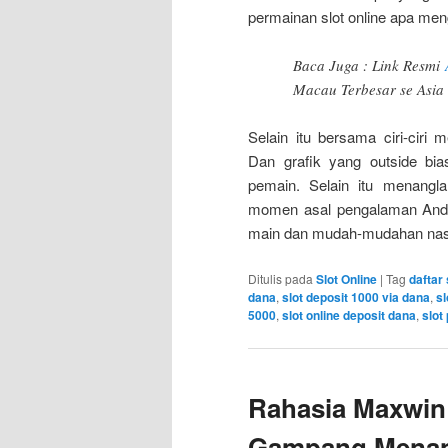
permainan slot online apa me
Baca Juga : Link Resmi
Macau Terbesar se Asia
Selain itu bersama ciri-cir
Dan grafik yang outside bia
pemain. Selain itu menangla
momen asal pengalaman And
main dan mudah-mudahan nasi
Ditulis pada
Slot Online
|
Tag
daftar 
dana
,
slot deposit 1000 via dana
,
sl
5000
,
slot online deposit dana
,
slot
Rahasia Maxwin
Gampang Menan