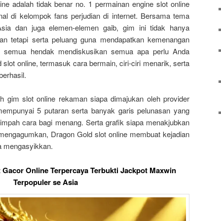
ine adalah tidak benar no. 1 permainan engine slot online
nal di kelompok fans perjudian di internet. Bersama tema
sia dan juga elemen-elemen gaib, gim ini tidak hanya
n tetapi serta peluang guna mendapatkan kemenangan
, kita semua hendak mendiskusikan semua apa perlu Anda
lot online, termasuk cara bermain, ciri-ciri menarik, serta
erhasil.
ah gim slot online rekaman siapa dimajukan oleh provider
 mempunyai 5 putaran serta banyak garis pelunasan yang
impah cara bagi menang. Serta grafik siapa menakjubkan
mengagumkan, Dragon Gold slot online membuat kejadian
ta mengasyikkan.
t Gacor Online Terpercaya Terbukti Jackpot Maxwin
Terpopuler se Asia