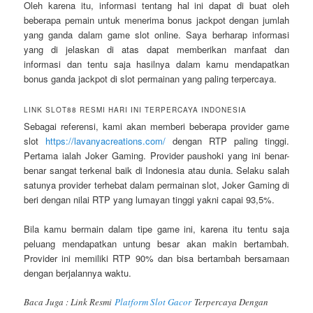
Oleh karena itu, informasi tentang hal ini dapat di buat oleh
beberapa pemain untuk menerima bonus jackpot dengan jumlah
yang ganda dalam game slot online. Saya berharap informasi
yang di jelaskan di atas dapat memberikan manfaat dan
informasi dan tentu saja hasilnya dalam kamu mendapatkan
bonus ganda jackpot di slot permainan yang paling terpercaya.
LINK SLOT88 RESMI HARI INI TERPERCAYA INDONESIA
Sebagai referensi, kami akan memberi beberapa provider game
slot
https://lavanyacreations.com/
dengan RTP paling tinggi.
Pertama ialah Joker Gaming. Provider paushoki yang ini benar-
benar sangat terkenal baik di Indonesia atau dunia. Selaku salah
satunya provider terhebat dalam permainan slot, Joker Gaming di
beri dengan nilai RTP yang lumayan tinggi yakni capai 93,5%.
Bila kamu bermain dalam tipe game ini, karena itu tentu saja
peluang mendapatkan untung besar akan makin bertambah.
Provider ini memiliki RTP 90% dan bisa bertambah bersamaan
dengan berjalannya waktu.
Baca Juga : Link Resmi
Platform Slot Gacor
Terpercaya Dengan