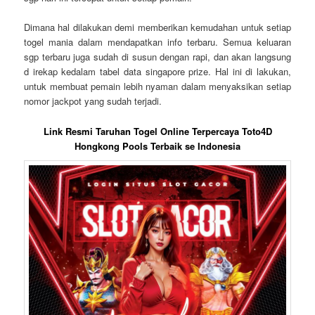
Dimana hal dilakukan demi memberikan kemudahan untuk setiap
togel mania dalam mendapatkan info terbaru. Semua keluaran
sgp terbaru juga sudah di susun dengan rapi, dan akan langsung
d irekap kedalam tabel data singapore prize. Hal ini di lakukan,
untuk membuat pemain lebih nyaman dalam menyaksikan setiap
nomor jackpot yang sudah terjadi.
Link Resmi Taruhan Togel Online Terpercaya Toto4D
Hongkong Pools Terbaik se Indonesia