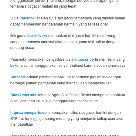
menggunakan server Thailand, sebagai penyedia beragam game
ternama slot gacor malam ini yang tepat
Situs
Paushoki
adalah situs slot gacor terpercaya yang dikenal selalu
dapat memberikan pengalaman bermain yang sensasional
link game
buzdelivery
merupakan slot gacor hari ini resmi yang
sangat terpercaya menyediakan ratusan game slot online dengan
peluang maxwin
Paushoki merupakan penyedia situs
slot gacor
berlisensi resmi yang
bekerja sama menggunakan server thailand karena sudah terpercaya
Betnesia
adalah platform terbaik untuk bermain judi online dengan
berbagai pilihan permainan yang menarik dan mengasyikkan.
Badakmas slot
sebagai Agen Slot Online Resmi mempersembahkan
Slot Gacor hari ini, cukup menggunakan modal santai
https://roncoparts.com
merupakan situs slot gacor hari ini dengan
RTP live tertinggi gampang menang yang menjamin setiap user akan
mendapatkan
Cakarnaga
adalah login situs slot online resmi yang menawarkan