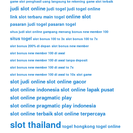
game slot penghasil uang langsung ke rekening
game slot terbaik
judi slot online
judi togel
judi togel online
online slot
link slot terbaru
main togel
pasaran judi togel
pasaran togel
situs judi slot online gampang menang bonus new member 100
situs togel
slot bonus 100 to 3x
slot bonus 100 to 7x
slot bonus 200% di depan
slot bonus new member
slot bonus new member 100 di awal
slot bonus new member 100 di awal tanpa deposit
slot bonus new member 100 di awal to 7x
slot bonus new member 100 di awal to 10x
slot game
slot judi online
slot online gacor
slot online indonesia
slot online lapak pusat
slot online pragmatic play
slot online pragmatic play indonesia
slot online terbaik
slot online terpercaya
slot thailand
togel hongkong
togel online