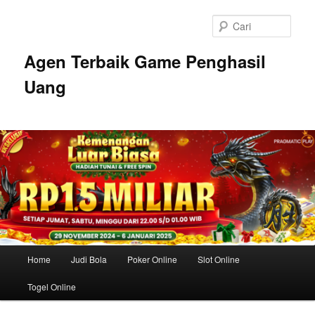
Langsung
Langsung
ke
ke
Cari
konten
konten
utama
sekunder
Agen Terbaik Game Penghasil
Uang
Menu
Home
Judi Bola
Poker Online
Slot Online
utama
Togel Online