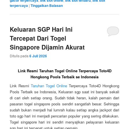
gacor terpercaya
,
link slot online
,
link slot terbaru
,
link slot
terpercaya
|
Tinggalkan Balasan
Keluaran SGP Hari Ini
Tercepat Dari Togel
Singapore Dijamin Akurat
Ditulis pada
6 Juli 2026
Link Resmi Taruhan Togel Online Terpercaya Toto4D
Hongkong Pools Terbaik se Indonesia
Link Resmi
Taruhan Togel Online
Terpercaya Toto4D Hongkong
Pools Terbaik se Indonesia, Keluaran sgp saat ini banyak sekali
di cari oleh setiap orang. Sudah tidak heran, kalah pemain dari
pasaran togel singapore pools sendiri sangatlah besar. Sehingga
sudah bukan menjadi hal lumrah kalau setiap angka jackpot dari
toto sgp hari ini menjadi pencarian populer yang sering dilakukan.
Togel singapore hari ini sendiri menyajikan pelayanan keluaran
sgp hari ini tercepat untuk setiap pemain.