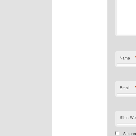
Nama
Email
Situs We
Simpan 