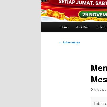
Menu
Home
Judi Bola
Poker O
utama
Navigasi
←
Sebelumnya
Tulisan
Men
Mes
Ditulis pada
Table 