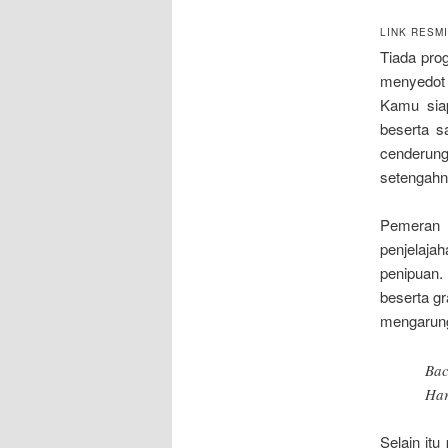
LINK RESM
Tiada pro
menyedo
Kamu siap
beserta s
cenderun
setengahn
Pemeran 
penjelajah
penipuan.
beserta gr
mengarung
Bac
Har
Selain it