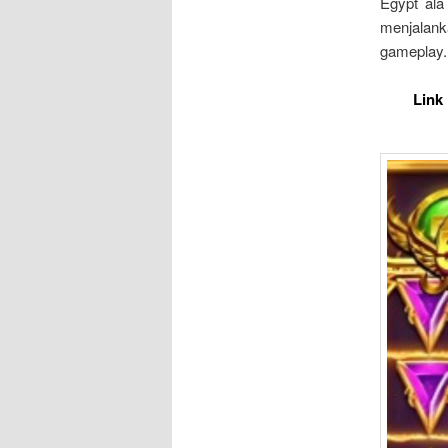
Egypt ala
menjalan
gameplay.
Link