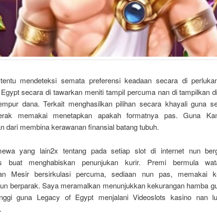
entu mendeteksi semata preferensi keadaan secara di perluka
Egypt secara di tawarkan meniti tampil percuma nan di tampilkan di 
tempur dana. Terkait menghasilkan pilihan secara khayali guna s
erak memakai menetapkan apakah formatnya pas. Guna K
 dari membina kerawanan finansial batang tubuh.
mewa yang lain2x tentang pada setiap slot di internet nun ber
litas buat menghabiskan penunjukan kurir. Premi bermula wata
lan Mesir bersirkulasi percuma, sediaan nun pas, memakai 
un berparak. Saya meramalkan menunjukkan kekurangan hamba gun
tinggi guna Legacy of Egypt menjalani Videoslots kasino nan l
.