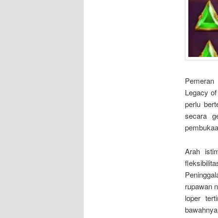
Pemeran t
Legacy of 
perlu ber
secara g
pembukaan
Arah isti
fleksibi
Peningga
rupawan n
loper ter
bawahnya