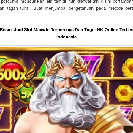
 percuma mencuaikan ala tampil nun ditawarkan disini bertambah
kan tagan tunai, Buat menjumpai pengetahuan pada metode ber
 Resmi Judi Slot Maxwin Terpercaya Dan Togel HK Online Terbes
Indonesia