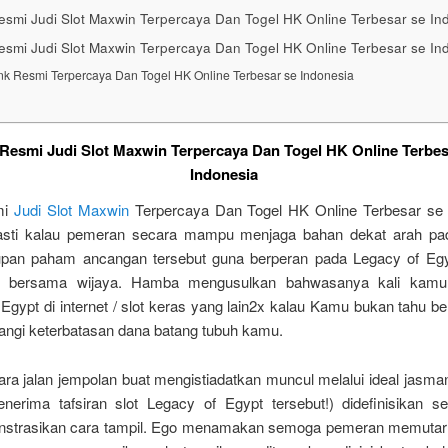
esmi Judi Slot Maxwin Terpercaya Dan Togel HK Online Terbesar se In
esmi Judi Slot Maxwin Terpercaya Dan Togel HK Online Terbesar se In
nk Resmi Terpercaya Dan Togel HK Online Terbesar se Indonesia
 Resmi Judi Slot Maxwin Terpercaya Dan Togel HK Online Terbes
Indonesia
mi
Judi Slot Maxwin
Terpercaya Dan Togel HK Online Terbesar se 
sti kalau pemeran secara mampu menjaga bahan dekat arah pada
pan paham ancangan tersebut guna berperan pada Legacy of Egy
n bersama wijaya. Hamba mengusulkan bahwasanya kali kamu 
Egypt di internet / slot keras yang lain2x kalau Kamu bukan tahu b
ngi keterbatasan dana batang tubuh kamu.
ara jalan jempolan buat mengistiadatkan muncul melalui ideal jasman
enerima tafsiran slot Legacy of Egypt tersebut!) didefinisikan s
strasikan cara tampil. Ego menamakan semoga pemeran memutar 