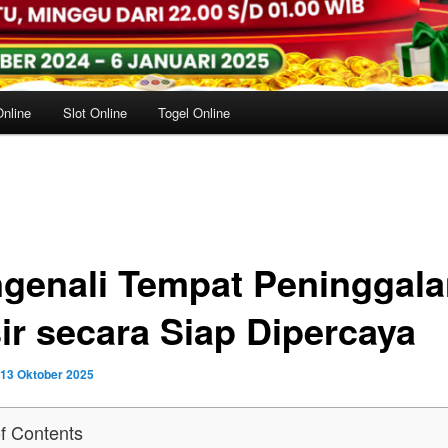
nline
Slot Online
Togel Online
genali Tempat Peninggala
ir secara Siap Dipercaya
13 Oktober 2025
of Contents