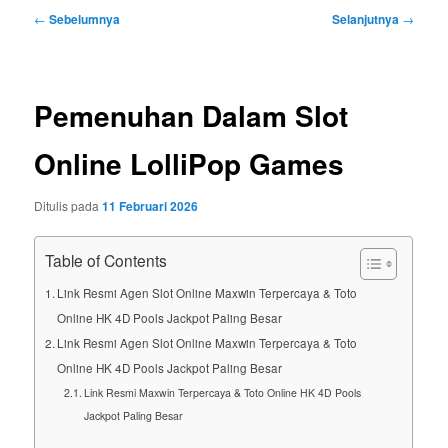
Navigasi
←
Sebelumnya
Selanjutnya
→
Tulisan
Pemenuhan Dalam Slot
Online LolliPop Games
Ditulis pada
11 Februari 2026
Table of Contents
Link Resmi Agen Slot Online Maxwin Terpercaya & Toto
Online HK 4D Pools Jackpot Paling Besar
Link Resmi Agen Slot Online Maxwin Terpercaya & Toto
Online HK 4D Pools Jackpot Paling Besar
Link Resmi Maxwin Terpercaya & Toto Online HK 4D Pools
Jackpot Paling Besar