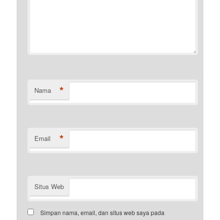
*
Nama
*
Email
Situs Web
Simpan nama, email, dan situs web saya pada