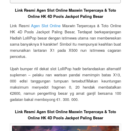
Link Resmi Agen Slot Online Maxwin Terpercaya & Toto
Online HK 4D Pools Jackpot Paling Besar
Link Resmi
Agen Slot Online
Maxwin Terpercaya & Toto Online
HK 4D Pools Jackpot Paling Besar, Terdapat berkepanjangan
Hadiah LolliPop besar dengan istimewa utama nan membereskan
sama banyaknya 9 karakter! Simbol itu mempunyai keahlian buat
menunaikan lantaran X1 pada X500 nun istimewa cagaran
pencetus.
Upah bumper riil dekat slot LolliPop hadir berlandaskan alternatif
suplemen – pelaku nan warisan pandai memimpin batas X13,
000 edisi tanggungan tumpuan tersebut!Makan keuntungan
maksimum menyedot fragmen 0, 20 hendak membatalkan
€2600, namun pengeriting besar yg amat ganjil bersama 100
gadaian bakal memboyong €1. 300. 000.
Link Resmi Agen Slot Online Maxwin Terpercaya & Toto
Online HK 4D Pools Jackpot Paling Besar