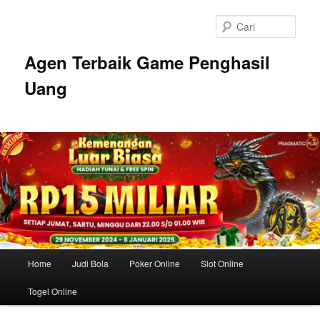
Langsung
ke
Cari
konten
utama
Agen Terbaik Game Penghasil
Uang
Menu
Home
Judi Bola
Poker Online
Slot Online
utama
Togel Online