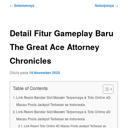
Navigasi
←
Sebelumnya
Selanjutnya
→
Tulisan
Detail Fitur Gameplay Baru
The Great Ace Attorney
Chronicles
Ditulis pada
18 November 2025
Table of Contents
Link Resmi Bandar Slot Maxwin Terpercaya & Toto Online 4D
Macau Pools Jackpot Terbesar se Indonesia
Link Resmi Bandar Slot Maxwin Terpercaya & Toto Online 4D
Macau Pools Jackpot Terbesar se Indonesia
Link Resmi Toto Online 4D Macau Pools Jackpot Terbesar se